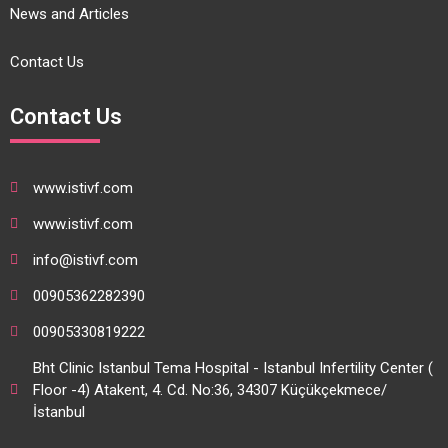
News and Articles
Contact Us
Contact Us
www.istivf.com
www.istivf.com
info@istivf.com
00905362282390
00905330819222
Bht Clinic Istanbul Tema Hospital - Istanbul Infertility Center (
Floor -4) Atakent, 4. Cd. No:36, 34307 Küçükçekmece/
İstanbul