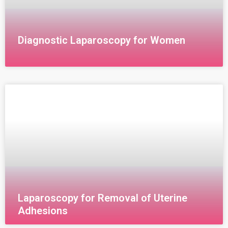
Diagnostic Laparoscopy for Women
Diagnostic Laparoscopy for Women Diagnostic
laparoscopy is a minimally invasive technique used to
examine the abdomen or pelvis using a small video
camera inserted through
Laparoscopy for Removal of Uterine
Adhesions