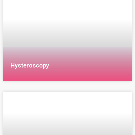
استخدام مادة ملونة تساعد على ظهور
Hysteroscopy
منظار الرحم ( Hysteroscopy) عبارة عن جراحة تسمح
للطبيب في النظر الى داخل الرحم من اجل تشخيص بعض
حالات مثل تاخر الحمل او النزيف الشديد.