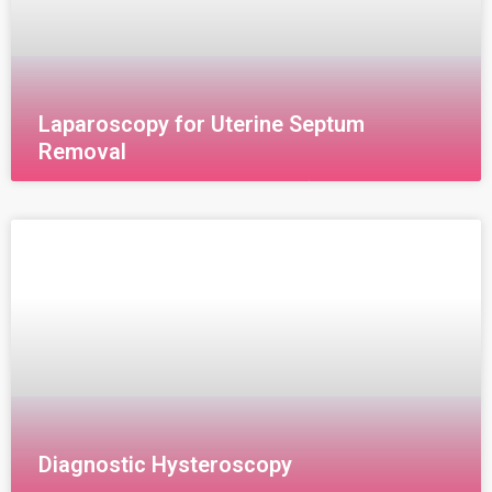
Laparoscopy for Uterine Septum
Removal
إزالة حاجز الرحم يطلق عليه مصطلح (Hysteroscopy
septoplasty) أو يطلق عليه اسم (Septic resection ) وهي
عملية إزالة التليفات من الرحم وأنابيبه باستخدام ال(
Hysteroscopy)
Diagnostic Hysteroscopy