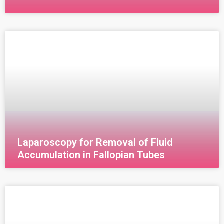
Diagnostic Hysteroscopy Diagnostic hysteroscopy is
a procedure that allows the doctor to examine the
inside of the uterus directly through the cervix. A
liquid or
Laparoscopy for Removal of Fluid
Accumulation in Fallopian Tubes
قناة فالوب هي قناة دقيقة ترتبط المبيض بالرحم وتمر من
خلالها البويضة والتي يتم فيها تخصيب البويضة من قبل
الحيوان المنوي . لذا فإن انسدادها