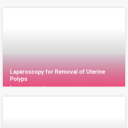
كيف تتم عملية الاستئصال الالتصاقات بالناظور تعطى
المريضة قبل العملية بعض الادوية المهدئة ومن ثم تهئ
المريضة لعملية التخدير وتتم عملية الاستئصال كالتالي:- يتم
Laparoscopy for Removal of Uterine
Polyps
الأورام الليفية ( اللحمية) في الرحم من أكثر الأورام شيوعاً
وانتشاراً عند النساء وبحسب التقديرات فإن حوالي 20% من
النساء من مختلف الأعمار تعاني من