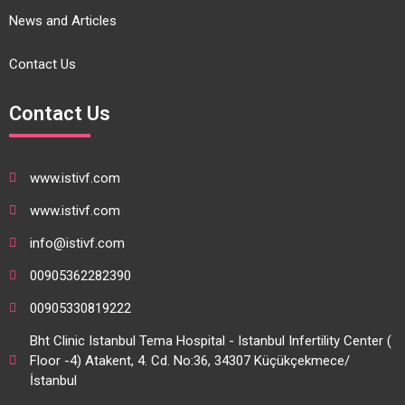
News and Articles
Contact Us
Contact Us
www.istivf.com
www.istivf.com
info@istivf.com
00905362282390
00905330819222
Bht Clinic Istanbul Tema Hospital - Istanbul Infertility Center (
Floor -4) Atakent, 4. Cd. No:36, 34307 Küçükçekmece/
İstanbul