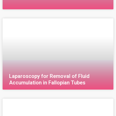
Diagnostic Hysteroscopy Diagnostic hysteroscopy is
a procedure that allows the doctor to examine the
inside of the uterus directly through the cervix. A
liquid or
Laparoscopy for Removal of Fluid
Accumulation in Fallopian Tubes
قناة فالوب هي قناة دقيقة ترتبط المبيض بالرحم وتمر من
خلالها البويضة والتي يتم فيها تخصيب البويضة من قبل
الحيوان المنوي . لذا فإن انسدادها