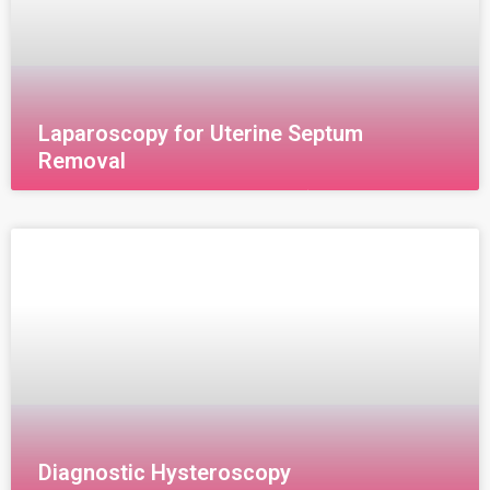
Laparoscopy for Uterine Septum
Removal
إزالة حاجز الرحم يطلق عليه مصطلح (Hysteroscopy
septoplasty) أو يطلق عليه اسم (Septic resection ) وهي
عملية إزالة التليفات من الرحم وأنابيبه باستخدام ال(
Hysteroscopy)
Diagnostic Hysteroscopy