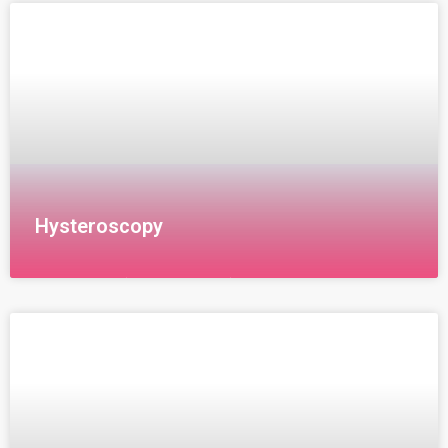
استخدام مادة ملونة تساعد على ظهور
Hysteroscopy
منظار الرحم ( Hysteroscopy) عبارة عن جراحة تسمح
للطبيب في النظر الى داخل الرحم من اجل تشخيص بعض
حالات مثل تاخر الحمل او النزيف الشديد.