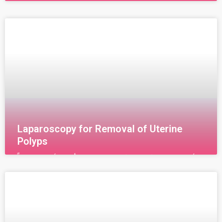
كيف تتم عملية الاستئصال الالتصاقات بالناظور تعطى
المريضة قبل العملية بعض الادوية المهدئة ومن ثم تهئ
المريضة لعملية التخدير وتتم عملية الاستئصال كالتالي:- يتم
Laparoscopy for Removal of Uterine
Polyps
الأورام الليفية ( اللحمية) في الرحم من أكثر الأورام شيوعاً
وانتشاراً عند النساء وبحسب التقديرات فإن حوالي 20% من
النساء من مختلف الأعمار تعاني من