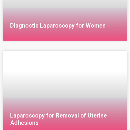
Diagnostic Laparoscopy for Women
Diagnostic Laparoscopy for Women Diagnostic
laparoscopy is a minimally invasive technique used to
examine the abdomen or pelvis using a small video
camera inserted through
Laparoscopy for Removal of Uterine
Adhesions